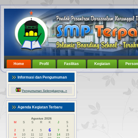
Home
Profil
Fasilitas
Kegiatan
Person
Informasi dan Pengumuman
Pengumuman Selengkapnya..»
Agenda Kegiatan Terbaru
Agustus 2026
M
S
S
R
K
J
S
1
6
2
3
4
5
7
8
9
10
11
12
13
14
15