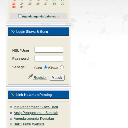
16
17
18
19
20
21
22
23
24
25
26
27
28
29
30
31
Agenda-agenda Lainnya..
Login Siswa & Guru
:
NIS. / User
Password
:
Sebagai
: Guru
/Siswa
Register
|
Link Halaman Penting
Info Penerimaan Siswa Baru
Arsip Pengumuman Sekolah
Agenda-agenda Kegiatan
Buku Tamu Website