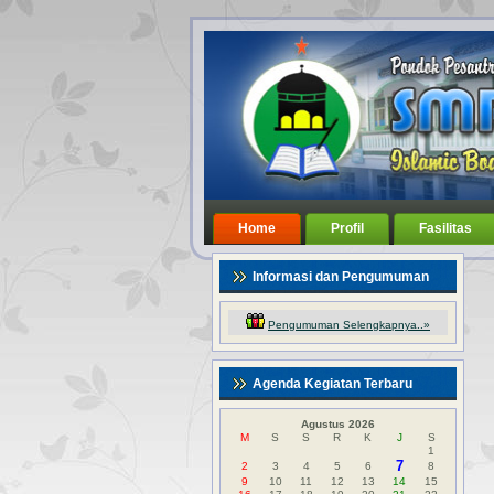
Home
Profil
Fasilitas
Informasi dan Pengumuman
Pengumuman Selengkapnya..»
Agenda Kegiatan Terbaru
Agustus 2026
M
S
S
R
K
J
S
1
7
2
3
4
5
6
8
9
10
11
12
13
14
15