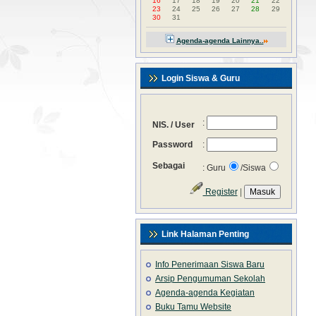
16
17
18
19
20
21
22
23
24
25
26
27
28
29
30
31
Agenda-agenda Lainnya..
Login Siswa & Guru
:
NIS. / User
Password
:
Sebagai
: Guru
/Siswa
Register
|
Link Halaman Penting
Info Penerimaan Siswa Baru
Arsip Pengumuman Sekolah
Agenda-agenda Kegiatan
Buku Tamu Website