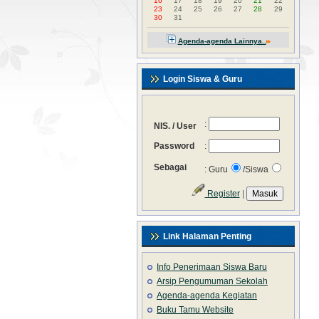
16
17
18
19
20
21
22
23
24
25
26
27
28
29
30
31
Agenda-agenda Lainnya..
Login Siswa & Guru
:
NIS. / User
Password
:
Sebagai
: Guru
/Siswa
Register
|
Link Halaman Penting
Info Penerimaan Siswa Baru
Arsip Pengumuman Sekolah
Agenda-agenda Kegiatan
Buku Tamu Website