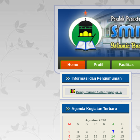
Home
Profil
Fasilitas
Informasi dan Pengumuman
Pengumuman Selengkapnya..»
Agenda Kegiatan Terbaru
Agustus 2026
M
S
S
R
K
J
S
1
7
2
3
4
5
6
8
9
10
11
12
13
14
15